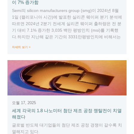
이 7% 증가함
Semi의 silicon manufacturers group (smg)이 2024년 8월
1일 (캘리포니아 시간)에 발표한 실리콘 웨이퍼 분기 분석에
따르면 2024년 2분기 전세계 실리콘 웨이퍼 출하량은 전 분
기 대비 7.1% 증가한 3,035 백만 평방인치 (msi)를 기록했
다.하지만 지난해 같은 기간의 3331만평방인치에 비해서는
8.9% 줄었다.
자세히 보기 >
오월 17, 2025
세계 각국의 1.8 나노미터 첨단 제조 공정 쟁탈전이 치열
해졌다
글로벌 반도체 대기업들의 첨단 제조 공정 경쟁이 갈수록 치
열해지고 있다.