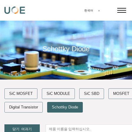
한국어
Schottky Diode
SiC MOSFET
SiC MODULE
SiC SBD
MOSFET
Digital Transistor
Schottky Diode
닫기
여과기