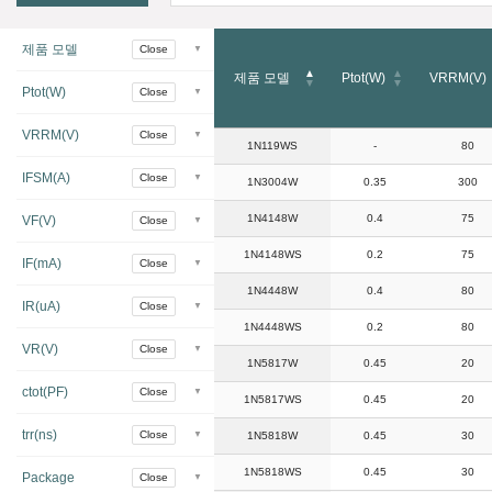
제품 모델
제품 모델
Ptot(W)
VRRM(V)
Ptot(W)
VRRM(V)
제품 모델
Ptot(W)
VRRM(V)
1N119WS
-
80
IFSM(A)
1N3004W
0.35
300
1N4148W
0.4
75
VF(V)
1N4148WS
0.2
75
IF(mA)
1N4448W
0.4
80
IR(uA)
1N4448WS
0.2
80
VR(V)
1N5817W
0.45
20
ctot(PF)
1N5817WS
0.45
20
trr(ns)
1N5818W
0.45
30
1N5818WS
0.45
30
Package