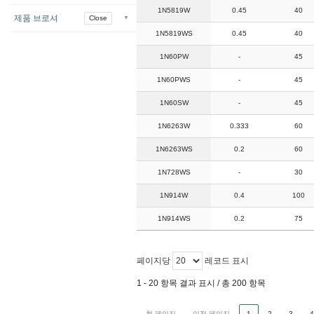
1N5819W
0.45
40
제품 브로셔
1N5819WS
0.45
40
1N60PW
-
45
1N60PWS
-
45
1N60SW
-
45
1N6263W
0.333
60
1N6263WS
0.2
60
1N728WS
-
30
1N914W
0.4
100
1N914WS
0.2
75
페이지당
레코드 표시
1 - 20 항목 결과 표시 / 총 200 항목
첫 페이지
이전 페이지
1
2
3
4