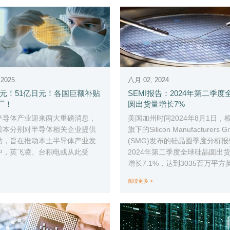
2025
八月 02, 2024
亿欧元！51亿日元！各国巨额补贴
SEMI报告：2024年第二季
厂！
圆出货量增长7%
半导体产业迎来两大重磅消息，
美国加州时间2024年8月1日，根
日本分别对半导体相关企业提供
旗下的Silicon Manufacturers G
贴，旨在推动本土半导体产业发
(SMG)发布的硅晶圆季度分析
中，英飞凌、台积电或从此受
2024年第二季度全球硅晶圆出
增长7.1%，达到3035百万平方
（MSI），但与去年同期的333
阅读更多 >
方英寸相比下降了8.9%。