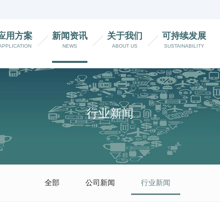
应用方案
新闻资讯
关于我们
可持续发展
APPLICATION
NEWS
ABOUT US
SUSTAINABILITY
行业新闻
全部
公司新闻
行业新闻